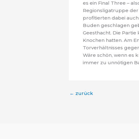
es ein Final Three – al
Regionsligatruppe der 
profitierten dabei au
Buden geschlagen geben
Geesthacht. Die Partie 
Knochen hatten. Am En
Torverhältnisses gege
Wäre schön, wenn es k
immer zu unnötigen Ba
←
zurück