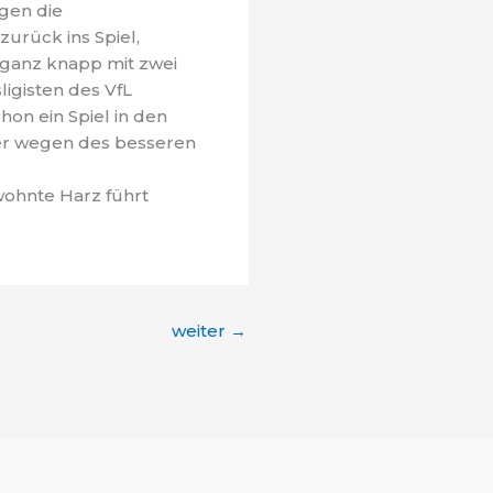
egen die
urück ins Spiel,
 ganz knapp mit zwei
igisten des VfL
hon ein Spiel in den
ter wegen des besseren
wohnte Harz führt
weiter
→