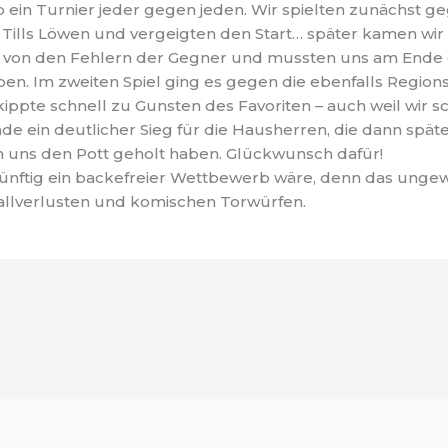
so ein Turnier jeder gegen jeden. Wir spielten zunächst g
Tills Löwen und vergeigten den Start… später kamen wir z
ch von den Fehlern der Gegner und mussten uns am Ende
. Im zweiten Spiel ging es gegen die ebenfalls Regionsl
kippte schnell zu Gunsten des Favoriten – auch weil wir sc
de ein deutlicher Sieg für die Hausherren, die dann spä
n uns den Pott geholt haben. Glückwunsch dafür!
ünftig ein backefreier Wettbewerb wäre, denn das unge
llverlusten und komischen Torwürfen.