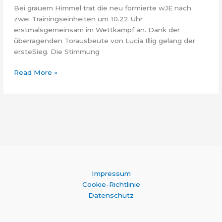
Bei grauem Himmel trat die neu formierte wJE nach
zwei Trainingseinheiten um 10.22 Uhr
erstmalsgemeinsam im Wettkampf an. Dank der
überragenden Torausbeute von Lucia Illig gelang der
ersteSieg. Die Stimmung
wJE
Read More »
beim
ATSV
Rasenturnier
07.05.2023
Impressum
Cookie-Richtlinie
Datenschutz