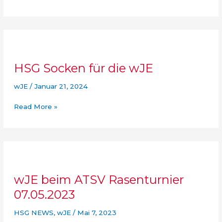
Trikotsatz
für
die
wJE
HSG Socken für die wJE
wJE
/
Januar 21, 2024
HSG
Read More »
Socken
für
die
wJE
wJE beim ATSV Rasenturnier
07.05.2023
HSG NEWS
,
wJE
/
Mai 7, 2023